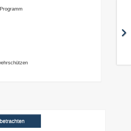
e Programm
wehrschützen
 betrachten